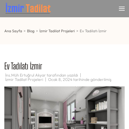
İçeriğe
atla
İzmir Tadilat
İzmir Anahtar Teslim Tadilat
(Enter
tuşuna
basın)
Ana Sayfa
>
Blog
>
İzmir Tadilat Projeleri
>
Ev Tadilatı İzmir
Ev Tadilatı İzmir
İns.Müh Ertuğrul Akyar
tarafından yazıldı
İzmir Tadilat Projeleri
Ocak 8, 2024
tarihinde gönderilmiş