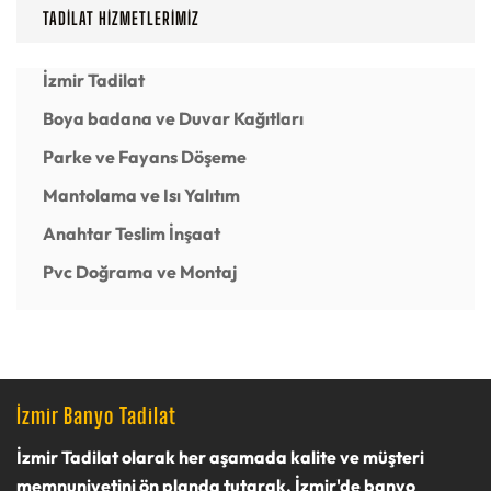
TADILAT
HIZMETLERIMIZ
İzmir Tadilat
Boya badana ve Duvar Kağıtları
Parke ve Fayans Döşeme
Mantolama ve Isı Yalıtım
Anahtar Teslim İnşaat
Pvc Doğrama ve Montaj
İzmir Banyo Tadilat
İzmir Tadilat olarak
her aşamada kalite ve müşteri
memnuniyetini ön planda tutarak, İzmir'de banyo