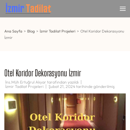
İçeriğe
atla
İzmir Tadilat
İzmir Anahtar Teslim Tadilat
(Enter
tuşuna
basın)
Ana Sayfa
>
Blog
>
İzmir Tadilat Projeleri
>
Otel Koridor Dekorasyonu
İzmir
Otel Koridor Dekorasyonu İzmir
İns.Müh Ertuğrul Akyar
tarafından yazıldı
İzmir Tadilat Projeleri
Şubat 21, 2024
tarihinde gönderilmiş