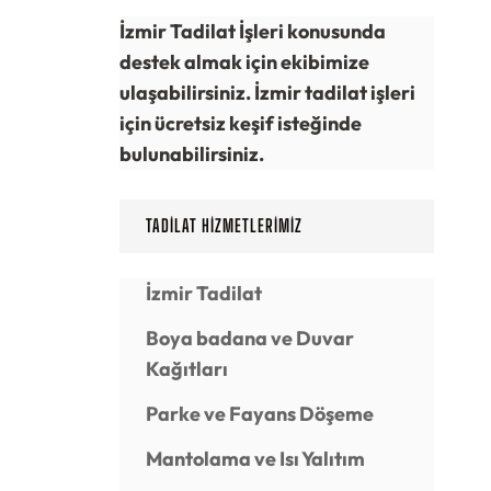
İzmir Tadilat İşleri konusunda
destek almak için ekibimize
ulaşabilirsiniz. İzmir tadilat işleri
için ücretsiz keşif isteğinde
bulunabilirsiniz.
TADILAT
HIZMETLERIMIZ
İzmir Tadilat
Boya badana ve Duvar
Kağıtları
Parke ve Fayans Döşeme
Mantolama ve Isı Yalıtım