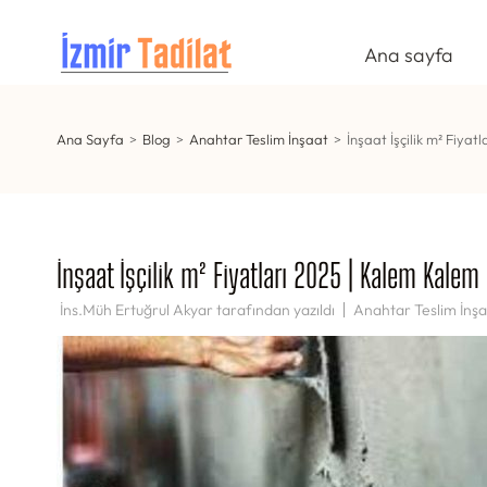
İçeriğe
atla
Ana sayfa
İZMIR TADILAT
İzmir Anahtar Teslim Tadilat
(Enter
tuşuna
basın)
Ana Sayfa
>
Blog
>
Anahtar Teslim İnşaat
>
İnşaat İşçilik m² Fiyat
İnşaat İşçilik m² Fiyatları 2025 | Kalem Kalem 
İns.Müh Ertuğrul Akyar
tarafından yazıldı
Anahtar Teslim İnş