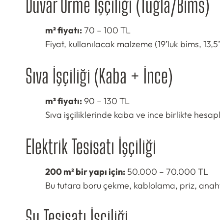
Duvar Örme İşçiliği (Tuğla/Bims)
m² fiyatı:
70 – 100 TL
Fiyat, kullanılacak malzeme (19’luk bims, 13,5’
Sıva İşçiliği (Kaba + İnce)
m² fiyatı:
90 – 130 TL
Sıva işçiliklerinde kaba ve ince birlikte hesa
Elektrik Tesisatı İşçiliği
200 m² bir yapı için:
50.000 – 70.000 TL
Bu tutara boru çekme, kablolama, priz, anaht
Su Tesisatı İşçiliği