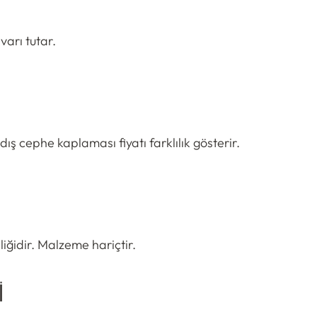
varı tutar.
ş cephe kaplaması fiyatı farklılık gösterir.
iğidir. Malzeme hariçtir.
i